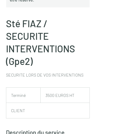
Sté FIAZ /
SECURITE
INTERVENTIONS
(Gpe2)
SECURITE LORS DE VOS INTERVENTIONS
3500
EUROS
Terminé
T
3500 EUROS HT
HT
e
r
CLIENT
m
i
n
é
Description du service