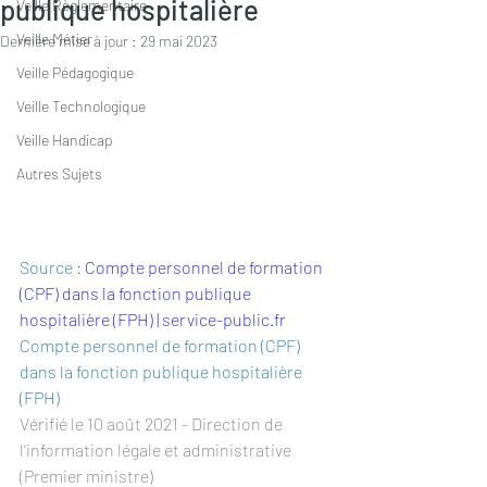
publique hospitalière
Veille Règlementaire
Veille Métier
Dernière mise à jour :
29 mai 2023
Veille Pédagogique
Veille Technologique
Veille Handicap
Autres Sujets
Source :
Compte personnel de formation 
(CPF) dans la fonction publique 
hospitalière (FPH) | service-public.fr
Compte personnel de formation (CPF) 
dans la fonction publique hospitalière 
(FPH)
Vérifié le 10 août 2021 - Direction de 
l'information légale et administrative 
(Premier ministre)