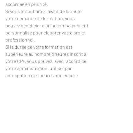
accordée en priorité.
Si vous le souhaitez, avant de formuler 
votre demande de formation, vous 
pouvez bénéficier d'un accompagnement 
personnalisé pour élaborer votre projet 
professionnel.
Si la durée de votre formation est 
supérieure au nombre d'heures inscrit à 
votre CPF, vous pouvez, avec l'accord de 
votre administration, utiliser par 
anticipation des heures non encore 
acquises. Mais, le nombre d'heures non 
acquises utilisables est limité à 50 
heures.
Si vous êtes en détachement, 
l'alimentation, l'instruction et le 
financement de vos droits à formation 
sont assurés par l'employeur auprès 
duquel vous êtes détaché.