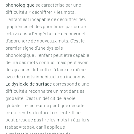
phonologique
 se caractérise par une 
difficulté à « déchiffrer » les mots. 
L’enfant est incapable de déchiffrer des 
graphèmes et des phonèmes parce que 
cela va aussi l’empêcher de découvrir et 
d’apprendre de nouveaux mots. C’est le 
premier signe d’une dyslexie 
phonologique : l’enfant peut être capable 
de lire des mots connus, mais peut avoir 
des grandes difficultés à faire de même 
avec des mots inhabituels ou inconnus. 
La dyslexie de surface
 correspond à une 
difficulté à reconnaître un mot dans sa 
globalité. C’est un déficit de la voie 
globale. Le lecteur ne peut que décoder 
ce qui rend sa lecture très lente. Il ne 
peut presque pas lire les mots irréguliers 
(tabac = tabak, car il applique 
systématiquement les règles de 