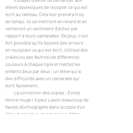
élèves dyslexiques de recopier ce qui est 
écrit au tableau. Cela leur prendra trop 
de temps, ils se mettront en retard et en 
retireront un sentiment d’échec par 
rapport à leurs camarades. De plus, il est 
fort possible qu’ils fassent des erreurs 
en recopiant ce qui est écrit. Utilisez des 
craies (ou des feutres) de différentes 
couleurs à chaque ligne et mettez les 
enfants deux par deux : un élève qui a 
des difficultés avec un camarade qui 
écrit facilement.
·         La correction des copies : Évitez 
l’encre rouge ! Il peut y avoir beaucoup de 
fautes d’orthographe dans la copie d’un 
élève dyslexique, et cela risque d’être 
très décourageant pour lui de voir 
chacune de ces fautes soulignée, 