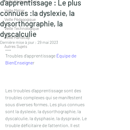
d’apprentissage : Le plus
Veille Règlementaire
Veille Métier
connues :la dyslexie, la
Veille Pédagogique
dysorthographie, la
Veille Technologique
dyscalculie
Veille Handicap
Dernière mise à jour :
29 mai 2023
Autres Sujets
.....
Troubles d’apprentissage 
Équipe de 
BienEnseigne
r
Les troubles d’apprentissage sont des 
troubles complexes qui se manifestent 
sous diverses formes. Les plus connues 
sont la dyslexie, la dysorthographie, la 
dyscalculie, la dysphasie, la dyspraxie. Le 
trouble déficitaire de l’attention. Il est 