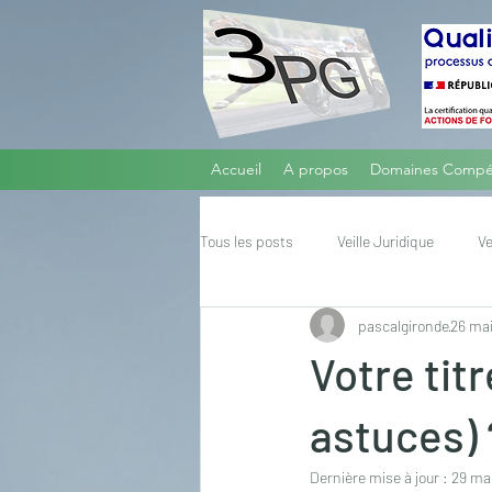
Accueil
A propos
Domaines Compé
Tous les posts
Veille Juridique
Ve
pascalgironde
26 ma
Autres Sujets
Votre tit
astuces) 
Dernière mise à jour :
29 ma