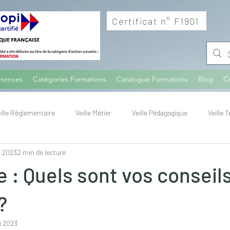
Certificat n° F1901
tences
Catégories Formations
Catalogue Formations
Blog
C
ille Règlementaire
Veille Métier
Veille Pédagogique
Veille 
i 2023
2 min de lecture
re : Quels sont vos conseil
?
i 2023