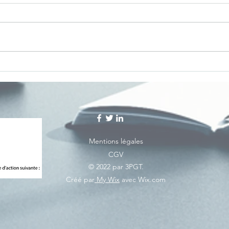
Mentions légales
CGV
© 2022 par 3PGT.
Créé par
My Wix
avec Wix.com