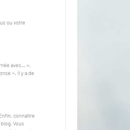
us ou votre 
née avec... », 
se ». Il y a de 
Enfin, connaître 
 blog. Vous 