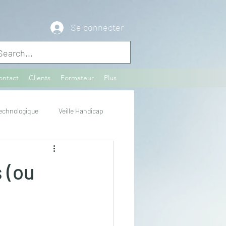
Se connecter
ontact
Clients
Formateur
Plus
Technologique
Veille Handicap
s (ou