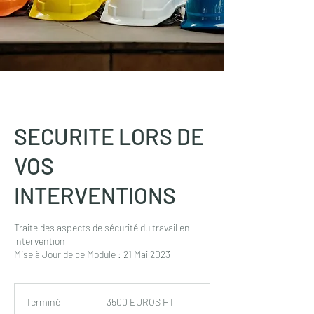
SECURITE LORS DE
VOS
INTERVENTIONS
Traite des aspects de sécurité du travail en
intervention
Mise à Jour de ce Module : 21 Mai 2023
3500
EUROS
Terminé
T
3500 EUROS HT
HT