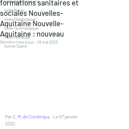
formations sanitaires et
Veille Règlementaire
Veille Métier
sociales Nouvelles-
Veille Pédagogique
Aquitaine Nouvelle-
Veille Technologique
Aquitaine : nouveau
Veille Handicap
Dernière mise à jour :
29 mai 2023
Autres Sujets
Par 
C. M. de Condinguy
 - Le 07 janvier 
2022.