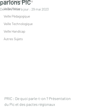
parlons PIC
Veille Règlementaire
Veille Métier
Dernière mise à jour :
29 mai 2023
Veille Pédagogique
Veille Technologique
Veille Handicap
Autres Sujets
PRIC : De quoi parle-t-on ? Présentation 
du Pic et des pactes régionaux 